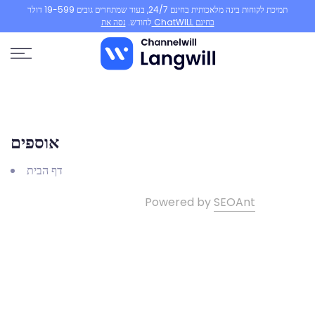
תמיכת לקוחות בינה מלאכותית בחינם 24/7, בעוד שמתחרים גובים 19-599 דולר
דלג
נסה את ChatWILL בחינם
לחודש.
לתוכן
אוספים
דף הבית
Powered by
SEOAnt