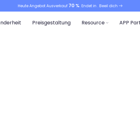
70 %
Heute Angebot Ausverkauf
. Endet in
. Beeil dich
nderheit
Preisgestaltung
Resource
APP Par