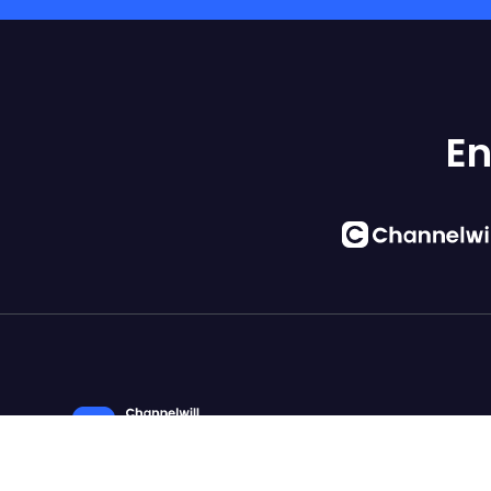
En
Über 78.000 Unternehmen nutzen Langwill zur Lokalisie